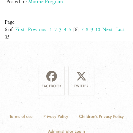
Posted in:
Marine Program
Page
6 of
First
Previous
1
2
3
4
5
[6]
7
8
9
10
Next
Last
35
FACEBOOK
TWITTER
Terms of use
Privacy Policy
Children's Privacy Policy
Administrator Login