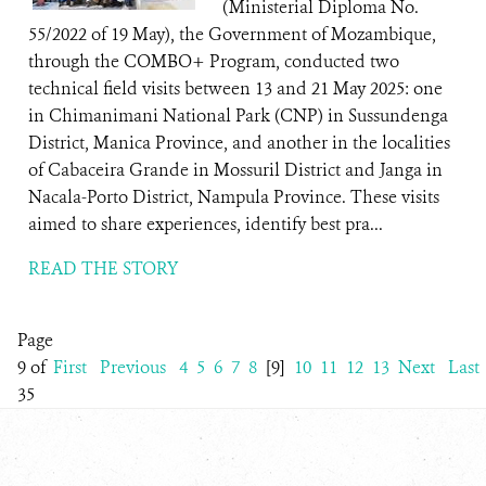
(Ministerial Diploma No.
55/2022 of 19 May), the Government of Mozambique,
through the COMBO+ Program, conducted two
technical field visits between 13 and 21 May 2025: one
in Chimanimani National Park (CNP) in Sussundenga
District, Manica Province, and another in the localities
of Cabaceira Grande in Mossuril District and Janga in
Nacala-Porto District, Nampula Province. These visits
aimed to share experiences, identify best pra...
READ THE STORY
Page
9 of
First
Previous
4
5
6
7
8
[9]
10
11
12
13
Next
Last
35