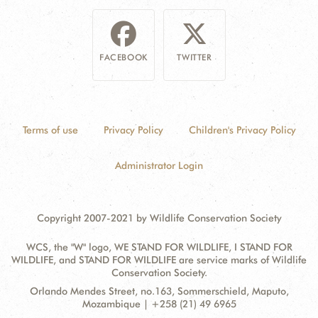
FACEBOOK
TWITTER
Terms of use
Privacy Policy
Children's Privacy Policy
Administrator Login
Copyright 2007-2021 by Wildlife Conservation Society
WCS, the "W" logo, WE STAND FOR WILDLIFE, I STAND FOR
WILDLIFE, and STAND FOR WILDLIFE are service marks of Wildlife
Conservation Society.
Contact
Address:
Orlando Mendes Street, no.163, Sommerschield, Maputo,
Information
Mozambique | +258 (21) 49 6965