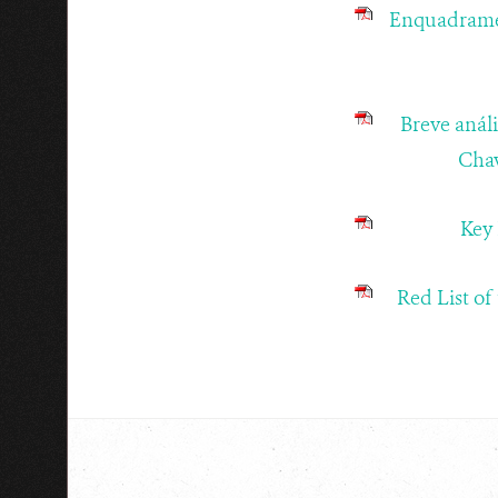
Enquadramen
Breve análi
Chav
Key 
Red List of