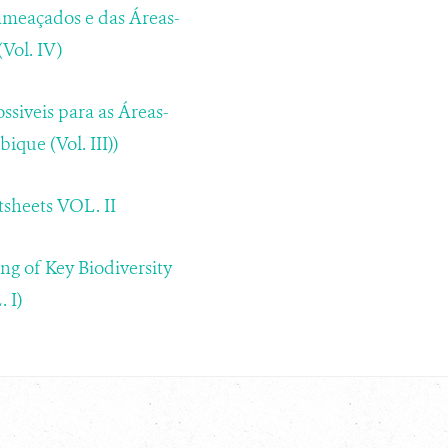
ameaçados e das Áreas-
Vol. IV)
ssiveis para as Áreas-
que (Vol. III))
tsheets VOL. II
ng of Key Biodiversity
 I)