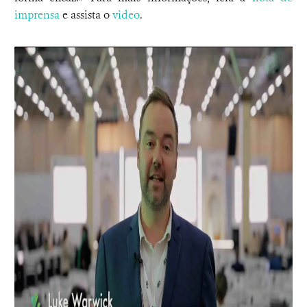
imprensa
e assista o
video
.